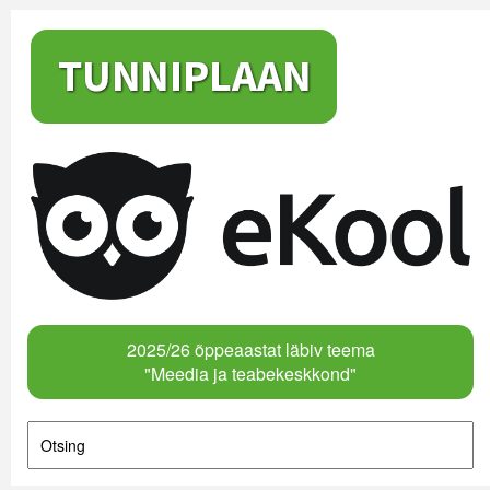
2025/26 õppeaastat läbiv teema
"Meedia ja teabekeskkond"