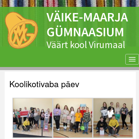
VÄIKE-MAARJA
GÜMNAASIUM
Väärt kool Virumaal
Tog
nav
Koolikotivaba päev