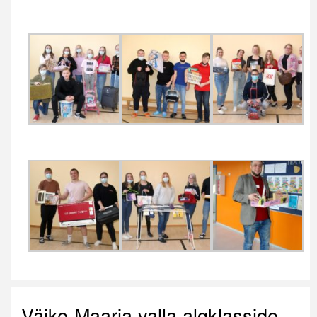
Väike-Maarja valla algklasside